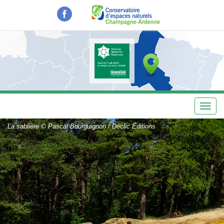
Aller
au
contenu
principal
Toggl
navig
La sablière © Pascal Bourguignon / Déclic Éditions