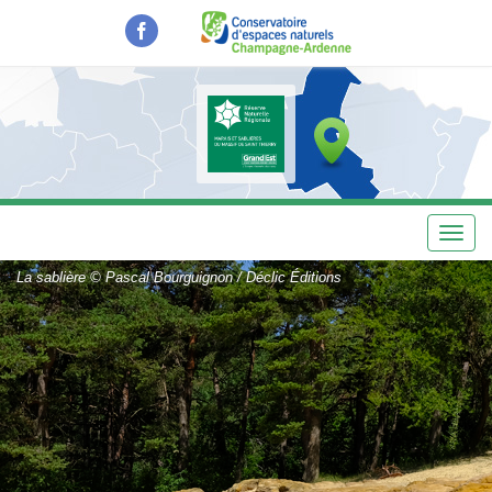
Aller
au
contenu
principal
Toggl
navig
La sablière © Pascal Bourguignon / Déclic Éditions