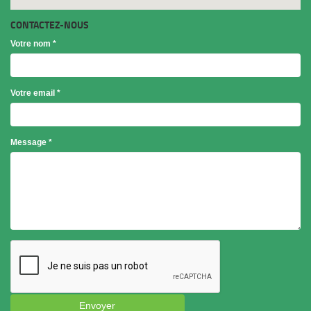
CONTACTEZ-NOUS
Votre nom
*
Votre email
*
Objet
Message
*
*
Envoyer