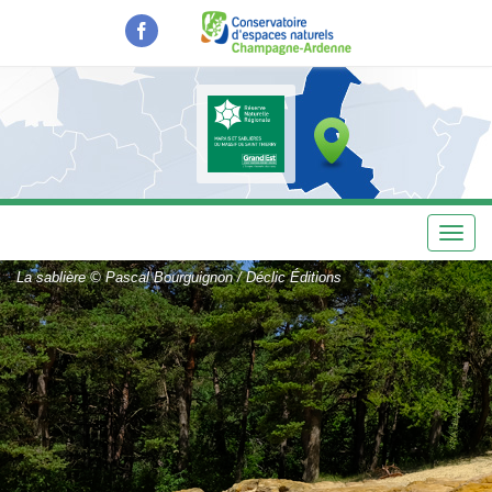
Aller
au
contenu
principal
Toggl
navig
La sablière © Pascal Bourguignon / Déclic Éditions