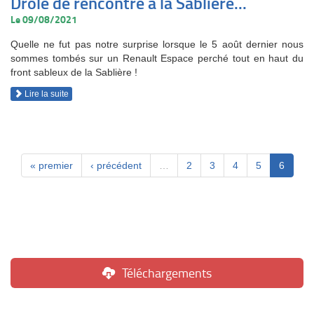
Drôle de rencontre à la Sablière...
Le 09/08/2021
Quelle ne fut pas notre surprise lorsque le 5 août dernier nous
sommes tombés sur un Renault Espace perché tout en haut du
front sableux de la Sablière !
Lire la suite
« premier
‹ précédent
…
2
3
4
5
6
Téléchargements