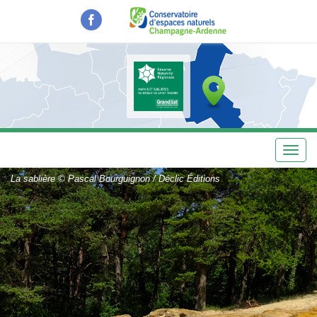
Aller
au
contenu
principal
Toggl
navig
La sablière © Pascal Bourguignon / Déclic Éditions