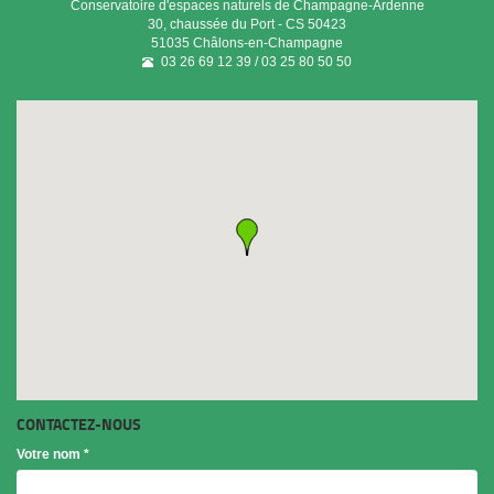
Conservatoire d'espaces naturels de Champagne-Ardenne
30, chaussée du Port - CS 50423
51035
Châlons-en-Champagne
03 26 69 12 39 / 03 25 80 50 50
CONTACTEZ-NOUS
Votre nom
*