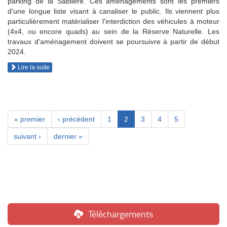
parking de la Sablière. Ces aménagements sont les premiers
d'une longue liste visant à canaliser le public. Ils viennent plus
particulièrement matérialiser l'interdiction des véhicules à moteur
(4x4, ou encore quads) au sein de la Réserve Naturelle. Les
travaux d'aménagement doivent se poursuivre à partir de début
2024.
Lire la suite
« premier
‹ précédent
1
2
3
4
5
suivant ›
dernier »
Téléchargements