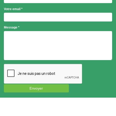
Votre email
*
Objet
Message
*
*
Envoyer