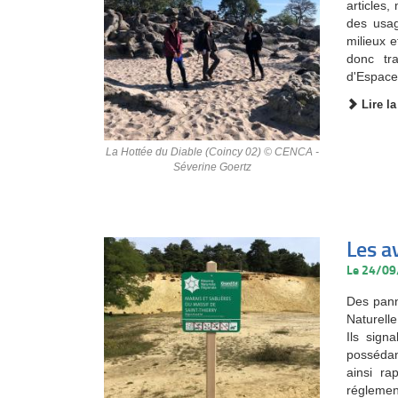
articles
des usag
milieux 
donc tr
d'Espace
Lire la
La Hottée du Diable (Coincy 02) © CENCA -
Séverine Goertz
Les a
Le 24/0
Des pann
Naturell
Ils sign
possédant
ainsi ra
réglement