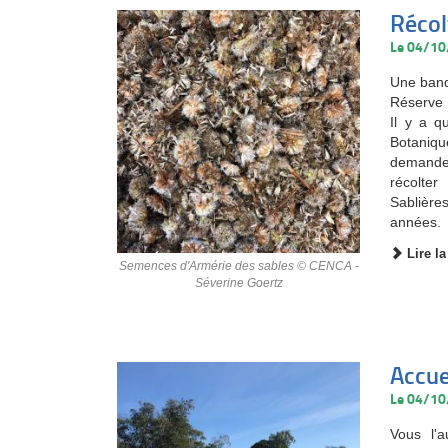
Récol
Le 04/1
Une banq
Réserve N
Il y a q
Botaniq
demande 
récolte
Sablièr
années.
Lire la
Semences d'Armérie des sables © CENCA -
Séverine Goertz
Accue
Le 04/1
Vous l'