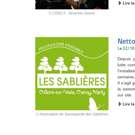
Lire la
© CENCA - Séverine Goertz
Netto
Le 22/1
Depuis p
lutte co
l'insta
semaine,
Il s'agi
la saison
sur site.
Lire la
© Association de Sauvegarde des Sablières