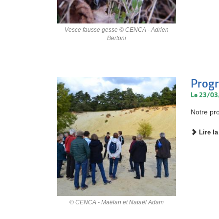
Vesce fausse gesse © CENCA - Adrien
Bertoni
Prog
Le 23/0
Notre pr
Lire la
© CENCA - Maëlan et Nataël Adam