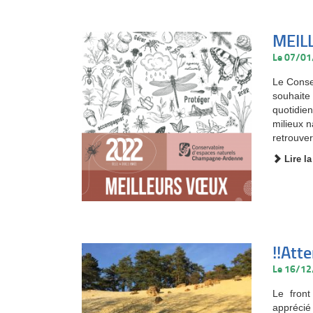
MEIL
Le 07/0
Le Conse
souhait
quotidie
milieux 
retrouve
Lire la
!!Att
Le 16/1
Le fron
apprécié