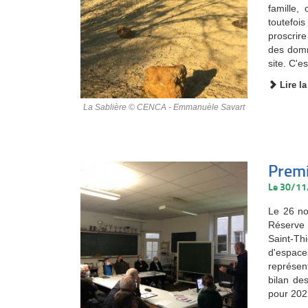
famille,
toutefoi
proscrire
des domm
site. C'e
Lire la
La Sablière © CENCA - Emmanuèle Savart
Premi
Le 30/1
Le 26 no
Réserve 
Saint-Th
d'espace
représen
bilan de
pour 202