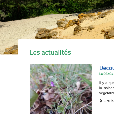
Les actualités
Décou
Le 06/0
Il y a qu
la saiso
végétaux 
Lire la